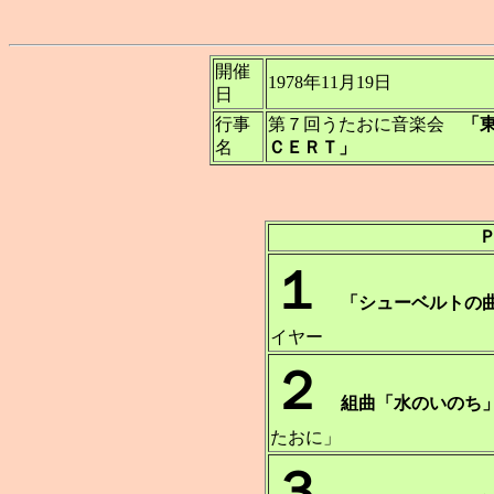
開催
1978年11月19日
日
行事
第７回うたおに音楽会
「
名
ＣＥＲＴ」
１
「シューベルトの
イヤー
２
組曲「水のいのち
たおに」
３