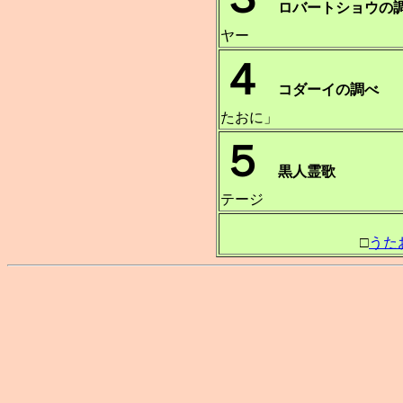
ロバートショウの
ヤー
４
コダー
たおに」
５
黒人霊歌
テージ
□
うた