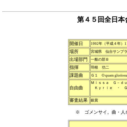
第４５回全日本
開催日
1992年（平成４年）
場所
宮城県 仙台サンプ
出場部門
一般の部Ｂ
指揮
羽根 功二
課題曲
Ｇ１
O quam glorio
Ｍｉｓｓａ Ｇ－ｄ
自由曲
Ｋｙｒｉｅ ・ Ｇ
Ｆ．プー
審査結果
銀賞
※ ゴメンサイ。曲・人