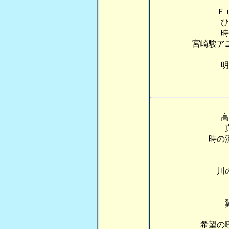
Ｆ
ひ
時
宮崎駿ア
明
高
時の
川
希望の