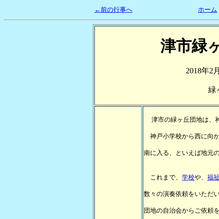
←前の行事へ
ホーム
津市緑
2018年2
緑
津市の緑ヶ丘団地は、
神戸小学校から西に向か
南に入る、といえば地元
これまで、
学校
や、
福
数々の演奏依頼をいただ
団地の自治会からご依頼