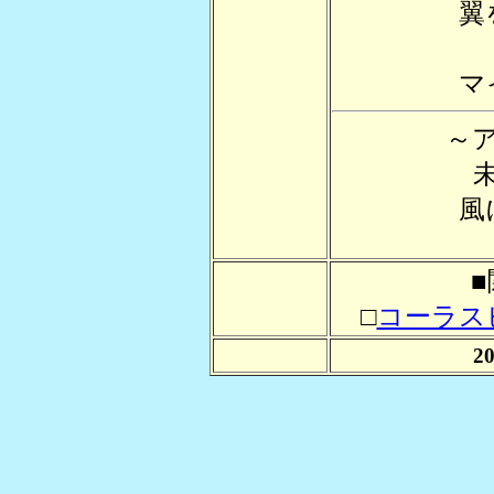
翼
マ
～
風
■
□
コーラス
2