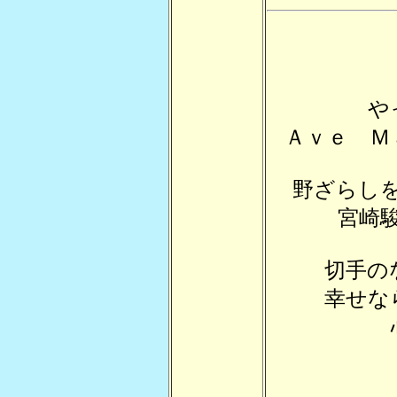
や
Ａｖｅ Ｍ
野ざらし
宮崎
切手の
幸せな