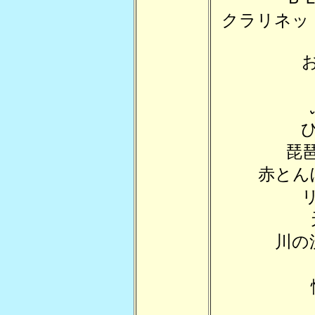
クラリネッ
琵
赤とん
川の