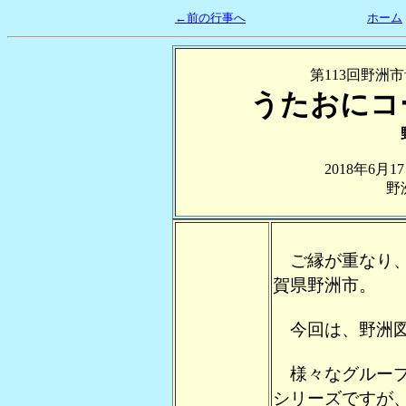
←前の行事へ
ホーム
第113回野洲
うたおにコ
2018年6月
野
ご縁が重なり、
賀県野洲市。
今回は、野洲図
様々なグループ
シリーズですが