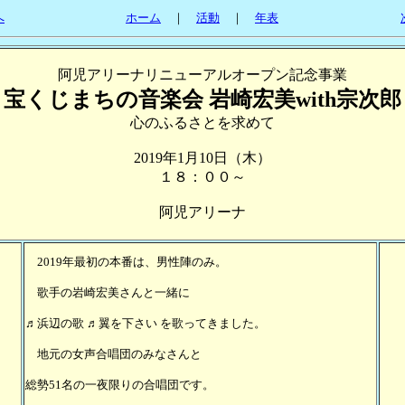
へ
ホーム
｜
活動
｜
年表
阿児アリーナリニューアルオープン記念事業
宝くじまちの音楽会 岩崎宏美with宗次郎
心のふるさとを求めて
2019年1月10日（木）
１８：００～
阿児アリーナ
2019年最初の本番は、男性陣のみ。
歌手の岩崎宏美さんと一緒に
♬浜辺の歌 ♬翼を下さい を歌ってきました。
地元の女声合唱団のみなさんと
総勢51名の一夜限りの合唱団です。