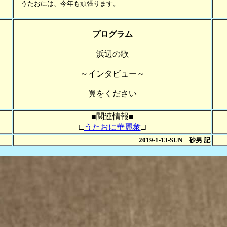
うたおには、今年も頑張ります。
プログラム
浜辺の歌
～インタビュー～
翼をください
■関連情報■
□
うたおに華麗衆
□
2019-1-13-SUN 砂男 記