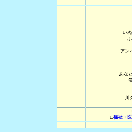
いぬ
ふ
アン
あな
川
□
福祉・医