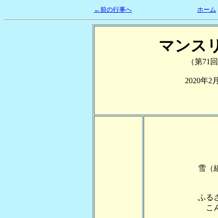
←前の行事へ
ホーム
マンス
（第71回
2020年2
雪（
ふる
こ