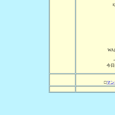
W
今日
□
マン