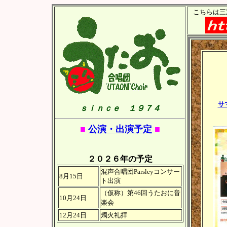
こちらは三
サ
ｓｉｎｃｅ １９７４
■
公演・出演予定
■
２０２６年の予定
混声合唱団Parsleyコンサー
8月15日
ト出演
（仮称）第46回うたおに音
10月24日
楽会
12月24日
燭火礼拝