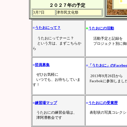
２０２７年の予定
3月7日
津市民文化祭
■
うたおにって？
■
うたおにの活動
うたおにってナーニ？
活動予定と記録を
という方は、まずこちらか
プロジェクト別に御
ら
■
団員募集
■
「うたおに」のFaceboo
ぜひお気軽に
2013年9月26日から
いつでも、お待ちしていま
Facebokに参加しまし
す！
■
練習場マップ
■
うたおにの受賞歴
うたおにの練習会場は、
表彰状の写真コレクシ
津阿漕教会です