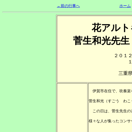
←前の行事へ
ホーム
花アルト
菅生和光先
２０１
三重
伊賀市在住で、吹奏楽
菅生和光（すごう わこ
この日は、菅生先生の
様々な人が集ったコンサ