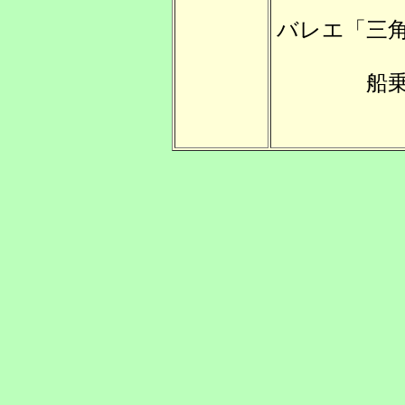
バレエ「三
船