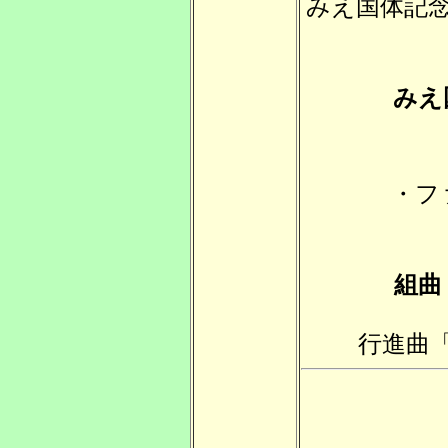
みえ国体記
みえ
・フ
組曲
行進曲