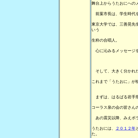
舞台上からうたおにへの
前葉市長は、学生時代を
東京大学では、三善晃先
いう
生粋の合唱人。
心に沁みるメッセージを
そして、大きく分かれた
これまで「うたおに」が
まずは、はるばる岩手県
コーラス泉の会の皆さん
あの震災以降、みえボラ
うたおには、
２０１２年
た。