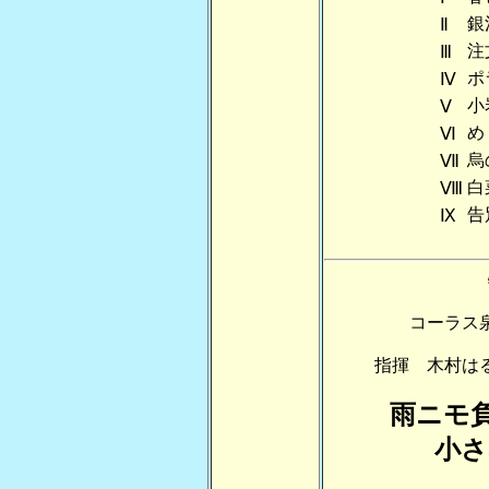
銀
Ⅱ
注
Ⅲ
ポ
Ⅳ
小
Ⅴ
め
Ⅵ
烏
Ⅶ
白
Ⅷ
告
Ⅸ
コーラス
指揮 木村
雨ニモ
小さ