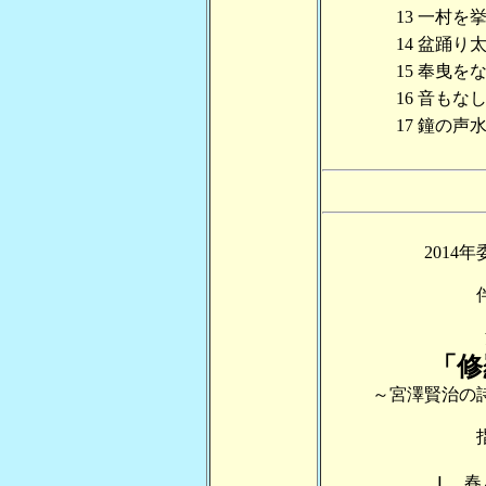
13
一村を
14
盆踊り
15
奉曳を
16
音もな
17
鐘の声
2014
「修
～宮澤賢治の
春
Ⅰ