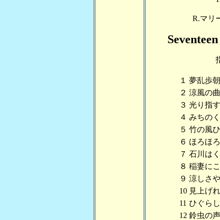
R.マ
Seventee
１
夢乱歩
２
涼風の
３
光り指
４
みちの
５
竹の風
６
ほろほ
７
石川は
８
稲妻に
９
涼しさ
10
見上げ
11
ひぐら
12
鈴虫の