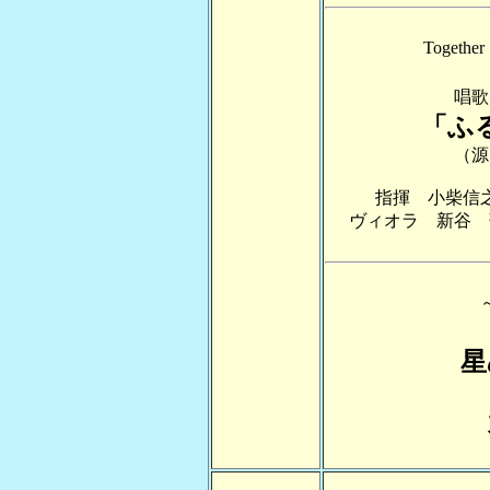
Toget
唱歌
「ふ
（源
指揮 小柴
ヴィオラ 新谷 
星